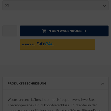
XS
sult
ssel Collection
IN DEN WARENKORB
L´S
PAY
PAL
DIREKT ZU
PRODUKTBESCHREIBUNG
Weste, unisex · Kälteschutz · hochfrequenzverschweißtes
Thermogewebe · Druckknopfverschluss · Rückenteil in der
Länge variierbar (Rückenlänge: Gr. M ca. 70 cm, Rückenlänge