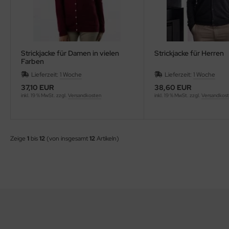
Strickjacke für Damen in vielen
Strickjacke für Herren
Farben
Lieferzeit:
1 Woche
Lieferzeit:
1 Woche
37,10 EUR
38,60 EUR
inkl. 19 % MwSt. zzgl.
Versandkosten
inkl. 19 % MwSt. zzgl.
Versandkos
Zeige
1
bis
12
(von insgesamt
12
Artikeln)