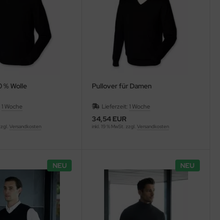
0 % Wolle
Pullover für Damen
:
1 Woche
Lieferzeit:
1 Woche
34,54 EUR
zzgl.
Versandkosten
inkl. 19 % MwSt. zzgl.
Versandkosten
NEU
NEU