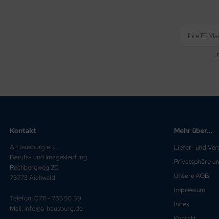
Kontakt
Mehr über...
A. Hausburg e.K.
Liefer- und Ve
Berufs- und Imagekleidung
Privatsphäre u
Rechbergweg 20
Unsere AGB
73773 Aichwald
Impressum
Telefon: 0711 - 765 50 39
Index
Mail: info@a-hausburg.de
Kontakt