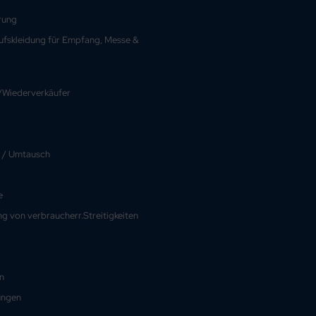
rung
rufskleidung für Empfang, Messe &
Wiederverkäufer
 / Umtausch
e
g von verbraucherr.Streitigkeiten
n
ungen