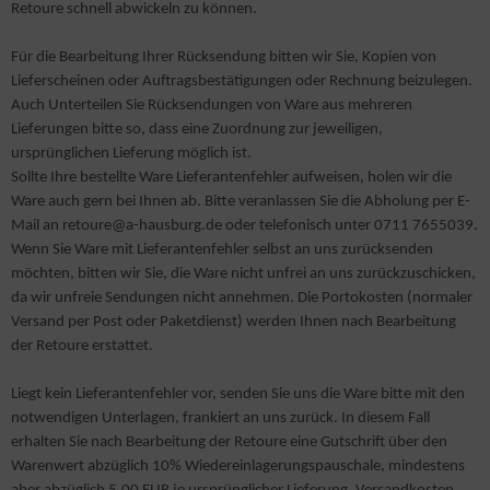
nter- Wetterschutzkleidung
Retoure schnell abwickeln zu können.
rren Kasack
nbury
irts & Sweatshirts
derungsservice
Für die Bearbeitung Ihrer Rücksendung bitten wir Sie, Kopien von
rren Berufshosen
mes+Nicholson
cke / Mantel
dividuelle Logos & Textilveredelung für Unternehmen
Lieferscheinen oder Auftragsbestätigungen oder Rechnung beizulegen.
Auch Unterteilen Sie Rücksendungen von Ware aus mehreren
rrenhemden
sz
eid
Lieferungen bitte so, dass eine Zuordnung zur jeweiligen,
ursprünglichen Lieferung möglich ist.
rrenmantel
rlowsky
awatte & Tuch
Sollte Ihre bestellte Ware Lieferantenfehler aufweisen, holen wir die
Ware auch gern bei Ihnen ab. Bitte veranlassen Sie die Abholung per E-
irts & Sweatshirts
stom Kit
kumentenmappen
Mail an retoure@a-hausburg.de oder telefonisch unter 0711 7655039.
tzschürzen und Schürzen
Wenn Sie Ware mit Lieferantenfehler selbst an uns zurücksenden
iber
klärung Qualitäten und Schnitte
möchten, bitten wir Sie, die Ware nicht unfrei an uns zurückzuschicken,
eece & Softshell Weste / Jacke
da wir unfreie Sendungen nicht annehmen. Die Portokosten (normaler
mbus
cessiores
Versand per Post oder Paketdienst) werden Ihnen nach Bearbeitung
gienekleidung Risikoklasse 1-3 nach DIN 10524
YBO
der Retoure erstattet.
cessiores
emier
Liegt kein Lieferantenfehler vor, senden Sie uns die Ware bitte mit den
notwendigen Unterlagen, frankiert an uns zurück. In diesem Fall
derungsservice
intwear
erhalten Sie nach Bearbeitung der Retoure eine Gutschrift über den
Warenwert abzüglich 10% Wiedereinlagerungspauschale, mindestens
dividuelle Bestickung / Bedruckung
adra