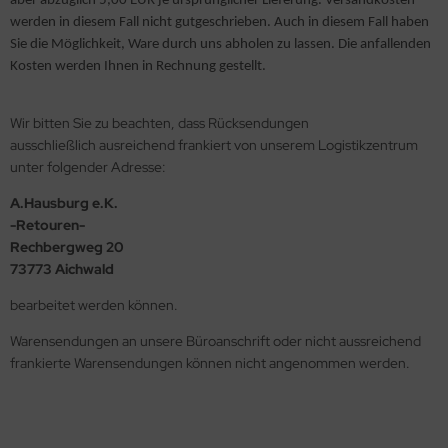
aber abzüglich 5,00 EUR je ursprünglicher Lieferung. Versandkosten
werden in diesem Fall nicht gutgeschrieben. Auch in diesem Fall haben
sult
Sie die Möglichkeit, Ware durch uns abholen zu lassen. Die anfallenden
Kosten werden Ihnen in Rechnung gestellt.
ssel Collection
Wir bitten Sie zu beachten, dass Rücksendungen
L´S
ausschließlich ausreichend frankiert von unserem Logistikzentrum
unter folgender Adresse:
A.Hausburg e.K.
-Retouren-
Rechbergweg 20
73773 Aichwald
bearbeitet werden können.
Warensendungen an unsere Büroanschrift oder nicht aussreichend
frankierte Warensendungen können nicht angenommen werden.