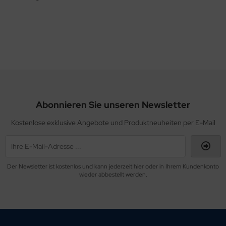
sult
ssel Collection
L´S
Abonnieren Sie unseren Newsletter
Kostenlose exklusive Angebote und Produktneuheiten per E-Mail
Der Newsletter ist kostenlos und kann jederzeit hier oder in Ihrem Kundenkonto
wieder abbestellt werden.