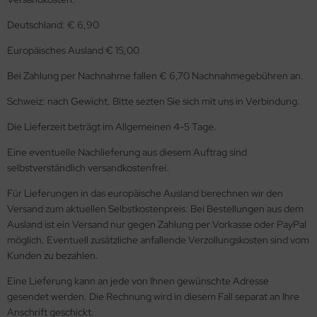
nter- Wetterschutzkleidung
rren Kasack
nbury
irts & Sweatshirts
derungsservice
Deutschland: € 6,90
rren Berufshosen
mes+Nicholson
Europäisches Ausland € 15,00
cke / Mantel
dividuelle Logos & Textilveredelung für Unternehmen
rrenhemden
sz
Bei Zahlung per Nachnahme fallen € 6,70 Nachnahmegebühren an.
eid
Schweiz: nach Gewicht. Bitte sezten Sie sich mit uns in Verbindung.
rrenmantel
rlowsky
awatte & Tuch
Die Lieferzeit beträgt im Allgemeinen 4-5 Tage.
irts & Sweatshirts
stom Kit
kumentenmappen
Eine eventuelle Nachlieferung aus diesem Auftrag sind
tzschürzen und Schürzen
iber
selbstverständlich versandkostenfrei.
klärung Qualitäten und Schnitte
eece & Softshell Weste / Jacke
Für Lieferungen in das europäische Ausland berechnen wir den
mbus
cessiores
Versand zum aktuellen Selbstkostenpreis. Bei Bestellungen aus dem
gienekleidung Risikoklasse 1-3 nach DIN 10524
Ausland ist ein Versand nur gegen Zahlung per Vorkasse oder PayPal
YBO
möglich. Eventuell zusätzliche anfallende Verzollungskosten sind vom
cessiores
emier
Kunden zu bezahlen.
Eine Lieferung kann an jede von Ihnen gewünschte Adresse
derungsservice
intwear
gesendet werden. Die Rechnung wird in diesem Fall separat an Ihre
Anschrift geschickt.
dividuelle Bestickung / Bedruckung
adra