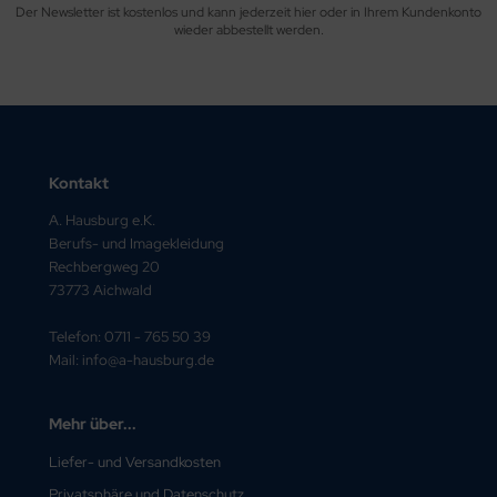
Der Newsletter ist kostenlos und kann jederzeit hier oder in Ihrem Kundenkonto
wieder abbestellt werden.
Kontakt
A. Hausburg e.K.
Berufs- und Imagekleidung
Rechbergweg 20
73773 Aichwald
Telefon: 0711 - 765 50 39
Mail: info@a-hausburg.de
Mehr über...
Liefer- und Versandkosten
Privatsphäre und Datenschutz