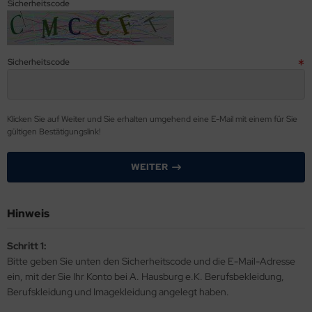
nter- Wetterschutzkleidung
Sicherheitscode
rren Kasack
nbury
irts & Sweatshirts
derungsservice
rren Berufshosen
mes+Nicholson
cke / Mantel
dividuelle Logos & Textilveredelung für Unternehmen
Sicherheitscode
rrenhemden
sz
eid
rrenmantel
rlowsky
awatte & Tuch
Klicken Sie auf Weiter und Sie erhalten umgehend eine E-Mail mit einem für Sie
irts & Sweatshirts
stom Kit
gültigen Bestätigungslink!
kumentenmappen
tzschürzen und Schürzen
iber
WEITER
klärung Qualitäten und Schnitte
eece & Softshell Weste / Jacke
mbus
cessiores
Hinweis
gienekleidung Risikoklasse 1-3 nach DIN 10524
YBO
Schritt 1:
cessiores
emier
Bitte geben Sie unten den Sicherheitscode und die E-Mail-Adresse
ein, mit der Sie Ihr Konto bei A. Hausburg e.K. Berufsbekleidung,
derungsservice
intwear
Berufskleidung und Imagekleidung angelegt haben.
dividuelle Bestickung / Bedruckung
adra