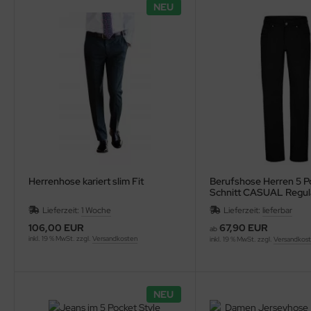
NEU
sult
ssel Collection
L´S
Herrenhose kariert slim Fit
Berufshose Herren 5 P
Schnitt CASUAL Regula
Lieferzeit:
1 Woche
Lieferzeit:
lieferbar
106,00 EUR
67,90 EUR
ab
inkl. 19 % MwSt. zzgl.
Versandkosten
inkl. 19 % MwSt. zzgl.
Versandkos
NEU