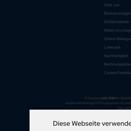
Über uns
Rücksendungen
Größentabelle
Widerrufvorlag
Online-Beilegun
Lieferzeit
Nachhaltigkeit
Rechnungsdate
Cookie Einstell
A.Hausburg
seit 1884
Ihr Spezia
Aus jahrzehntelanger Erfahrung wissen wir wel
Dies sind
Berufsbekleidung, Arbeitskleidung, Ima
Diese Webseite verwende