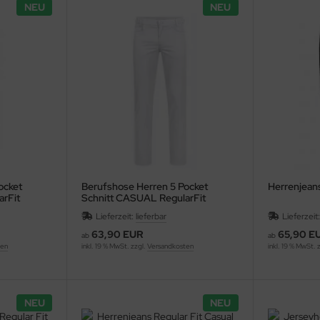
NEU
NEU
ocket
Berufshose Herren 5 Pocket
Herrenjeans
rFit
Schnitt CASUAL RegularFit
Lieferzeit:
lieferbar
Lieferzeit
63,90 EUR
65,90 E
ab
ab
ten
inkl. 19 % MwSt. zzgl.
Versandkosten
inkl. 19 % MwSt. 
NEU
NEU