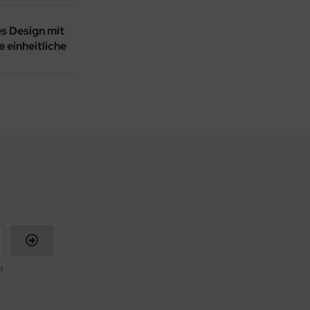
s Design mit
ne
einheitliche
r