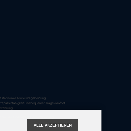
, Gastronomie sowie Imagekleidung.
Strapazierfähigkeit und bequemer Tragekomfort.
Bewährung.
 die Berufsbekleidung, Arbeitskleidung!
ALLE AKZEPTIEREN