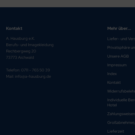
Kontakt
Mehr über...
A. Hausburg e.K.
Liefer- und Ve
Berufs- und Imagekleidung
Privatsphäre u
Rechbergweg 20
Unsere AGB
73773 Aichwald
Impressum
Telefon: 0711 - 765 50 39
Index
Mail: info@a-hausburg.de
Kontakt
Widerrufsbeleh
Individuelle Be
Hotel
Zahlungsweisen
Großabnehmer/
Lieferzeit