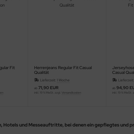
lar Fit
Herrenjeans Regular Fit Casual
Jerseyhose 
Qualität
Casual Qual
Lieferzeit:
1 Woche
Lieferzeit
71,90 EUR
94,90 E
ab
ab
ten
inkl. 19 % MwSt. zzgl.
Versandkosten
inkl. 19 % MwSt. 
 Hotels und Messeauftritte
, bei denen ein
gepflegtes und p