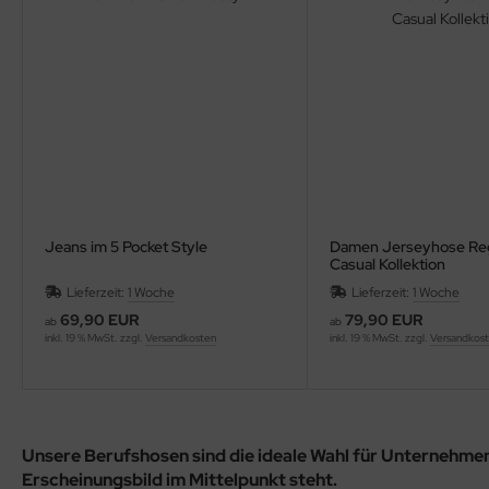
Jeans im 5 Pocket Style
Damen Jerseyhose Regu
Casual Kollektion
Lieferzeit:
1 Woche
Lieferzeit:
1 Woche
69,90 EUR
79,90 EUR
ab
ab
inkl. 19 % MwSt. zzgl.
Versandkosten
inkl. 19 % MwSt. zzgl.
Versandkos
Unsere
Berufshosen
sind die ideale Wahl für
Unternehmen,
Erscheinungsbild
im Mittelpunkt steht.