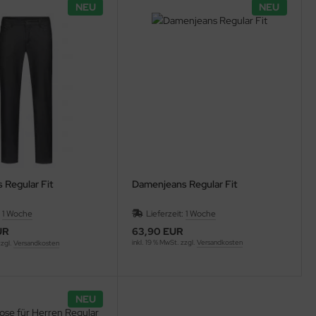
NEU
NEU
 Regular Fit
Damenjeans Regular Fit
:
1 Woche
Lieferzeit:
1 Woche
UR
63,90 EUR
inkl. 19 % MwSt. zzgl.
Versandkosten
zzgl.
Versandkosten
NEU