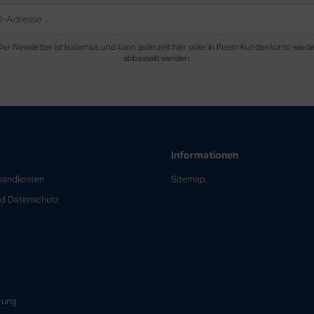
Der Newsletter ist kostenlos und kann jederzeit hier oder in Ihrem Kundenkonto wiede
abbestellt werden.
Informationen
rsandkosten
Sitemap
nd Datenschutz
rung