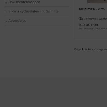
Dokumentenmappen
Kleid mit 1/2 Arm
sult
Erklärung Qualitäten und Schnitte
Lieferzeit:
1 Woch
ssel Collection
Accessiores
109,00 EUR
inkl. 19 % MwSt. zzgl.
Versa
L´S
Zeige
1
bis
4
(von insges