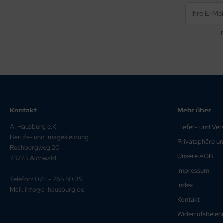
Kontakt
Mehr über...
A. Hausburg e.K.
Liefer- und Ve
Berufs- und Imagekleidung
Privatsphäre u
Rechbergweg 20
Unsere AGB
73773 Aichwald
Impressum
Telefon: 0711 - 765 50 39
Index
Mail: info@a-hausburg.de
Kontakt
Widerrufsbeleh