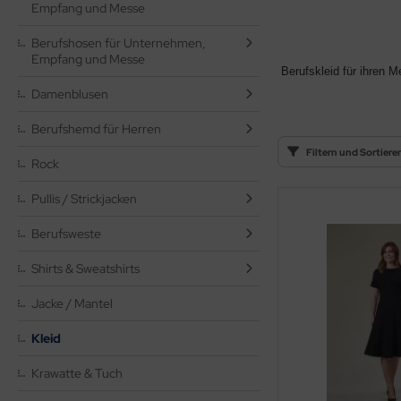
nter- Wetterschutzkleidung
Empfang und Messe
rren Kasack
nbury
derungsservice
Berufshosen für Unternehmen,
rren Berufshosen
mes+Nicholson
Empfang und Messe
dividuelle Logos & Textilveredelung für Unternehmen
Berufskleid
für ihren 
rrenhemden
sz
Damenblusen
rrenmantel
Berufshemd für Herren
rlowsky
Filtern und Sortiere
Rock
irts & Sweatshirts
stom Kit
Pullis / Strickjacken
tzschürzen und Schürzen
iber
Berufsweste
eece & Softshell Weste / Jacke
mbus
Shirts & Sweatshirts
gienekleidung Risikoklasse 1-3 nach DIN 10524
YBO
Jacke / Mantel
cessiores
emier
Kleid
derungsservice
intwear
Krawatte & Tuch
dividuelle Bestickung / Bedruckung
adra