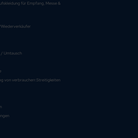
rufskleidung für Empfang, Messe &
Wiederverkäufer
 / Umtausch
e
g von verbraucherr.Streitigkeiten
n
ungen