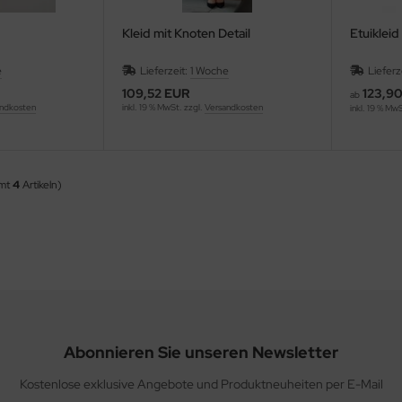
Kleid mit Knoten Detail
Etuikleid
e
Lieferzeit:
1 Woche
Lieferz
109,52 EUR
123,9
ab
ndkosten
inkl. 19 % MwSt. zzgl.
Versandkosten
inkl. 19 % Mw
amt
4
Artikeln)
Abonnieren Sie unseren Newsletter
Kostenlose exklusive Angebote und Produktneuheiten per E-Mail