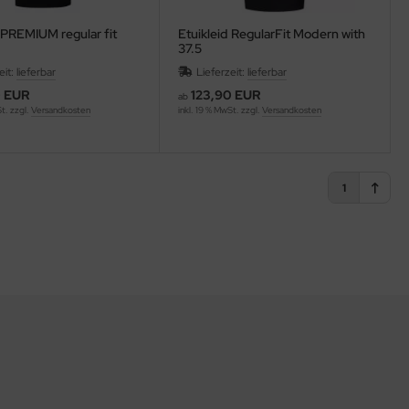
 PREMIUM regular fit
Etuikleid RegularFit Modern with
37.5
eit:
lieferbar
Lieferzeit:
lieferbar
0 EUR
123,90 EUR
ab
St. zzgl.
Versandkosten
inkl. 19 % MwSt. zzgl.
Versandkosten
1