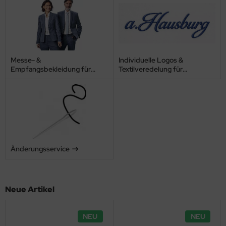
sult
ssel Collection
Messe- &
Individuelle Logos &
L´S
Empfangsbekleidung für
Textilveredelung für
Unternehmen und Hotels
Unternehmen
Änderungsservice
Neue Artikel
NEU
NEU