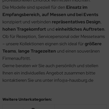
nter- Wetterschutzkleidung
rren Kasack
nbury
Die Modelle sind speziell für den
Einsatz im
irts & Sweatshirts
derungsservice
Empfangsbereich, auf Messen und bei Events
rren Berufshosen
mes+Nicholson
cke / Mantel
dividuelle Logos & Textilveredelung für Unternehmen
konzipiert und verbinden
repräsentatives Design
,
rrenhemden
sz
eid
hohen Tragekomfort
und
einheitliches Auftreten
.
rrenmantel
rlowsky
Ob für Rezeption, Servicepersonal oder Messeteams
awatte & Tuch
– unsere Kollektionen eignen sich ideal für
größere
irts & Sweatshirts
stom Kit
kumentenmappen
Teams
,
lange Tragezeiten
und einen souveränen
tzschürzen und Schürzen
iber
Firmenauftritt.
klärung Qualitäten und Schnitte
Gerne beraten wir Sie auch persönlich und stellen
eece & Softshell Weste / Jacke
mbus
cessiores
Ihnen ein individuelles Angebot zusammen bitte
gienekleidung Risikoklasse 1-3 nach DIN 10524
YBO
kontaktieren Sie uns unter
info@a-hausburg.de
cessiores
emier
derungsservice
intwear
Weitere Unterkategorien:
dividuelle Bestickung / Bedruckung
adra