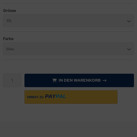
Grösse
sult
XS
ssel Collection
Farbe
L´S
blau
IN DEN WARENKORB
PAY
PAL
DIREKT ZU