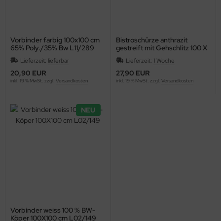
Vorbinder farbig 100x100 cm
Bistroschürze anthrazit
65% Poly./35% Bw L11/289
gestreift mit Gehschlitz 100 X
90 cm
Lieferzeit:
lieferbar
Lieferzeit:
1 Woche
20,90 EUR
27,90 EUR
inkl. 19 % MwSt. zzgl.
Versandkosten
inkl. 19 % MwSt. zzgl.
Versandkosten
NEU
Vorbinder weiss 100 % BW-
Köper 100X100 cm L02/149