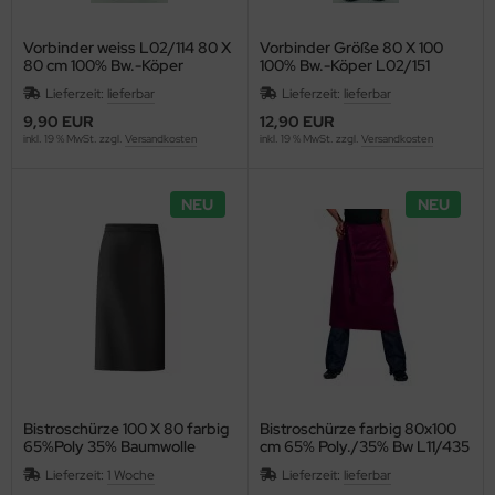
sult
Vorbinder weiss L02/114 80 X
Vorbinder Größe 80 X 100
80 cm 100% Bw.-Köper
100% Bw.-Köper L02/151
ssel Collection
Lieferzeit:
lieferbar
Lieferzeit:
lieferbar
9,90 EUR
12,90 EUR
inkl. 19 % MwSt. zzgl.
Versandkosten
inkl. 19 % MwSt. zzgl.
Versandkosten
L´S
NEU
NEU
Bistroschürze 100 X 80 farbig
Bistroschürze farbig 80x100
65%Poly 35% Baumwolle
cm 65% Poly./35% Bw L11/435
Lieferzeit:
1 Woche
Lieferzeit:
lieferbar