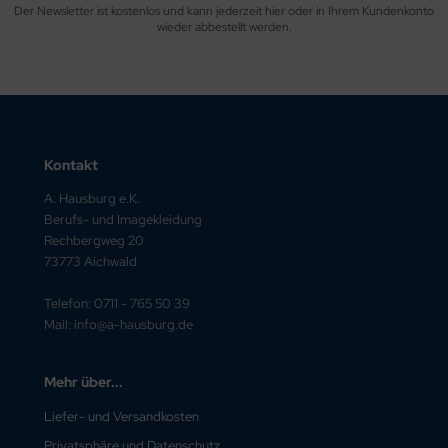
Der Newsletter ist kostenlos und kann jederzeit hier oder in Ihrem Kundenkonto
wieder abbestellt werden.
Kontakt
A. Hausburg e.K.
Berufs- und Imagekleidung
Rechbergweg 20
73773 Aichwald
Telefon: 0711 - 765 50 39
Mail: info@a-hausburg.de
Mehr über...
Liefer- und Versandkosten
Privatsphäre und Datenschutz