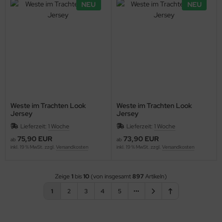
NEU
NEU
Weste im Trachten Look
Weste im Trachten Look
Jersey
Jersey
Lieferzeit:
1 Woche
Lieferzeit:
1 Woche
75,90 EUR
73,90 EUR
ab
ab
inkl. 19 % MwSt. zzgl.
Versandkosten
inkl. 19 % MwSt. zzgl.
Versandkosten
Zeige
1
bis
10
(von insgesamt
897
Artikeln)
1
2
3
4
5