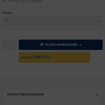
inkl. 19 % MwSt. zzgl.
Versandkosten
sult
Grösse
ssel Collection
44
L´S
IN DEN WARENKORB
PAY
PAL
DIREKT ZU
PRODUKTBESCHREIBUNG