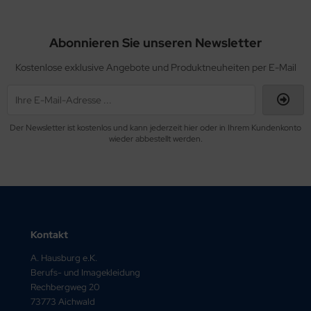
Abonnieren Sie unseren Newsletter
Kostenlose exklusive Angebote und Produktneuheiten per E-Mail
Der Newsletter ist kostenlos und kann jederzeit hier oder in Ihrem Kundenkonto
wieder abbestellt werden.
Kontakt
A. Hausburg e.K.
Berufs- und Imagekleidung
Rechbergweg 20
73773 Aichwald